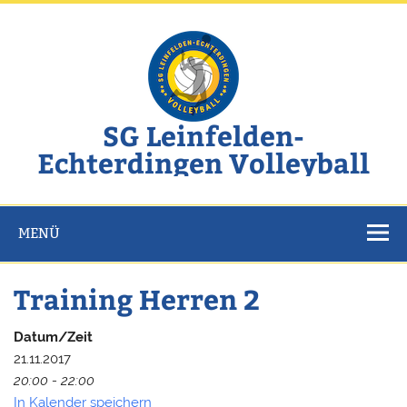
Zum
Inhalt
springen
SG Leinfelden-
Echterdingen Volleyball
Website der SG Leinfelden-Echterdingen Volleyball
MENÜ
Training Herren 2
Datum/Zeit
21.11.2017
20:00 - 22:00
In Kalender speichern