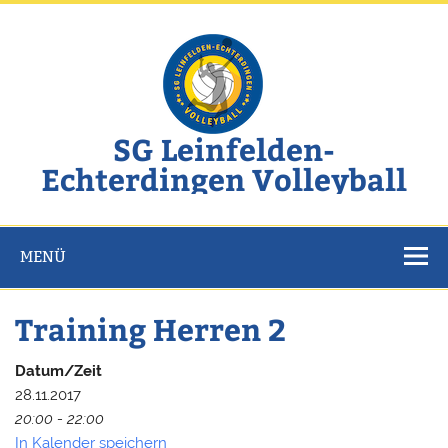
Zum
Inhalt
springen
SG Leinfelden-
Echterdingen Volleyball
Website der SG Leinfelden-Echterdingen Volleyball
MENÜ
Training Herren 2
Datum/Zeit
28.11.2017
20:00 - 22:00
In Kalender speichern