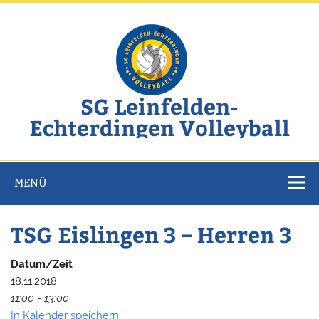
Zum
Inhalt
springen
SG Leinfelden-
Echterdingen Volleyball
Website der SG Leinfelden-Echterdingen Volleyball
MENÜ
TSG Eislingen 3 – Herren 3
Datum/Zeit
18.11.2018
11:00 - 13:00
In Kalender speichern