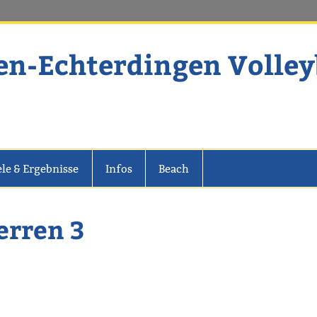
en-Echterdingen Volley
dingen Volleyball
ele & Ergebnisse
Infos
Beach
erren 3