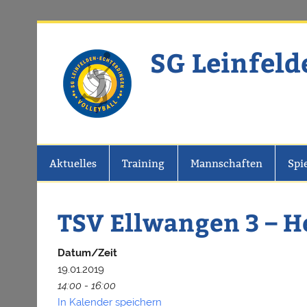
Zum
Inhalt
springen
SG Leinfeld
Website der SG Leinfelden-Echter
Aktuelles
Training
Mannschaften
Spi
TSV Ellwangen 3 – H
Datum/Zeit
19.01.2019
14:00 - 16:00
In Kalender speichern