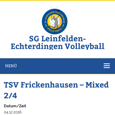
Zum
Inhalt
springen
SG Leinfelden-
Echterdingen Volleyball
Website der SG Leinfelden-Echterdingen Volleyball
MENÜ
TSV Frickenhausen – Mixed
2/4
Datum/Zeit
04.12.2016