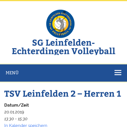
Zum
Inhalt
springen
SG Leinfelden-
Echterdingen Volleyball
Website der SG Leinfelden-Echterdingen Volleyball
MENÜ
TSV Leinfelden 2 – Herren 1
Datum/Zeit
20.01.2019
13:30 - 15:30
In Kalender speichern