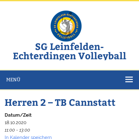
Zum
Inhalt
springen
SG Leinfelden-
Echterdingen Volleyball
Website der SG Leinfelden-Echterdingen Volleyball
MENÜ
Herren 2 – TB Cannstatt
Datum/Zeit
18.10.2020
11:00 - 13:00
In Kalender speichern