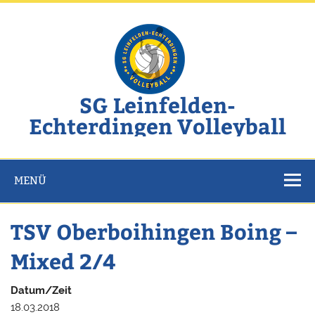
Zum
Inhalt
springen
SG Leinfelden-
Echterdingen Volleyball
Website der SG Leinfelden-Echterdingen Volleyball
MENÜ
TSV Oberboihingen Boing –
Mixed 2/4
Datum/Zeit
18.03.2018