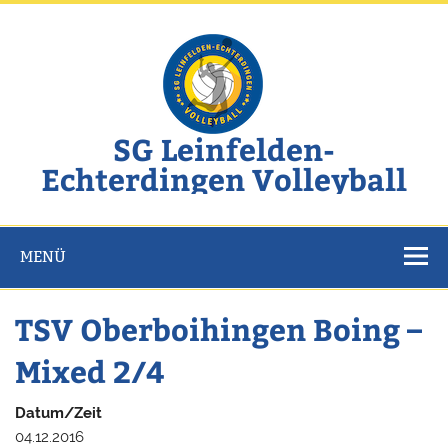
Zum
Inhalt
springen
SG Leinfelden-
Echterdingen Volleyball
Website der SG Leinfelden-Echterdingen Volleyball
MENÜ
TSV Oberboihingen Boing –
Mixed 2/4
Datum/Zeit
04.12.2016