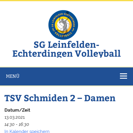
Zum
Inhalt
springen
SG Leinfelden-
Echterdingen Volleyball
Website der SG Leinfelden-Echterdingen Volleyball
MENÜ
TSV Schmiden 2 – Damen
Datum/Zeit
13.03.2021
14:30 - 16:30
In Kalender speichern