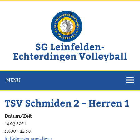
Zum
Inhalt
springen
SG Leinfelden-
Echterdingen Volleyball
Website der SG Leinfelden-Echterdingen Volleyball
MENÜ
TSV Schmiden 2 – Herren 1
Datum/Zeit
14.03.2021
10:00 - 12:00
In Kalender speichern