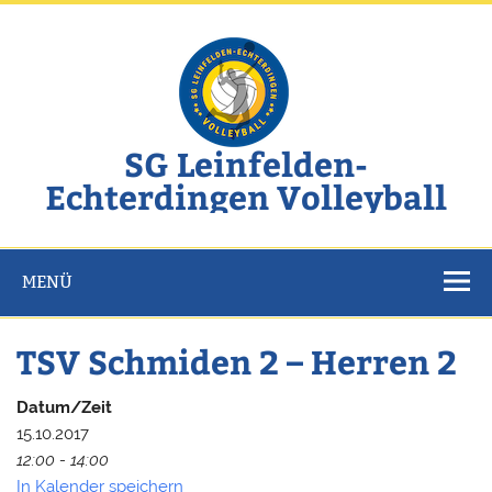
Zum
Inhalt
springen
SG Leinfelden-
Echterdingen Volleyball
Website der SG Leinfelden-Echterdingen Volleyball
MENÜ
TSV Schmiden 2 – Herren 2
Datum/Zeit
15.10.2017
12:00 - 14:00
In Kalender speichern