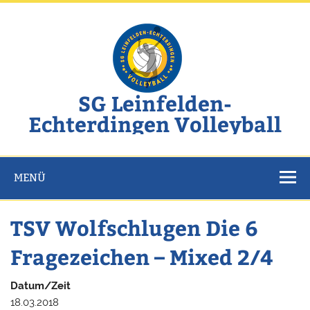
Zum
Inhalt
springen
SG Leinfelden-
Echterdingen Volleyball
Website der SG Leinfelden-Echterdingen Volleyball
MENÜ
TSV Wolfschlugen Die 6
Fragezeichen – Mixed 2/4
Datum/Zeit
18.03.2018