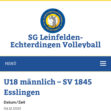
Zum
Inhalt
springen
SG Leinfelden-
Echterdingen Volleyball
Website der SG Leinfelden-Echterdingen Volleyball
MENÜ
U18 männlich – SV 1845
Esslingen
Datum/Zeit
04.12.2022