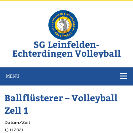
Zum
Inhalt
springen
SG Leinfelden-
Echterdingen Volleyball
Website der SG Leinfelden-Echterdingen Volleyball
MENÜ
Ballflüsterer – Volleyball
Zell 1
Datum/Zeit
13.11.2021