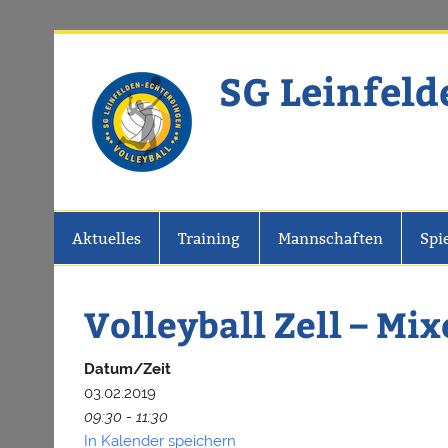
Zum
Inhalt
springen
SG Leinfeld
Website der SG Leinfelden-Echter
Aktuelles
Training
Mannschaften
Spi
Volleyball Zell – Mix
Datum/Zeit
03.02.2019
09:30 - 11:30
In Kalender speichern