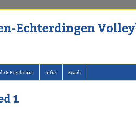
en-Echterdingen Volley
dingen Volleyball
ele & Ergebnisse
Infos
Beach
ed 1