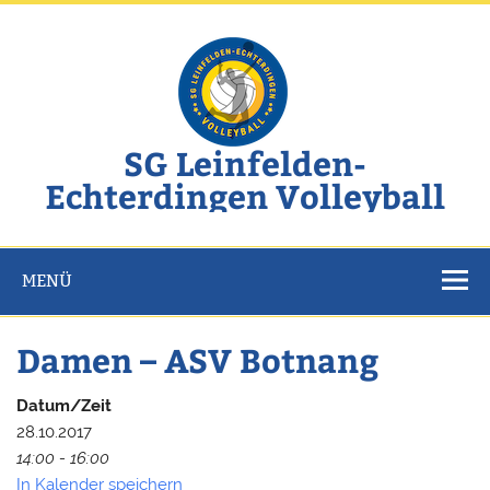
Zum
Inhalt
springen
SG Leinfelden-
Echterdingen Volleyball
Website der SG Leinfelden-Echterdingen Volleyball
MENÜ
Damen – ASV Botnang
Datum/Zeit
28.10.2017
14:00 - 16:00
In Kalender speichern