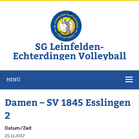
Zum
Inhalt
springen
SG Leinfelden-
Echterdingen Volleyball
Website der SG Leinfelden-Echterdingen Volleyball
MENÜ
Damen – SV 1845 Esslingen
2
Datum/Zeit
25.11.2017