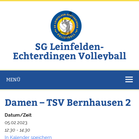
Zum
Inhalt
springen
SG Leinfelden-
Echterdingen Volleyball
Website der SG Leinfelden-Echterdingen Volleyball
MENÜ
Damen – TSV Bernhausen 2
Datum/Zeit
05.02.2023
12:30 - 14:30
In Kalender speichern