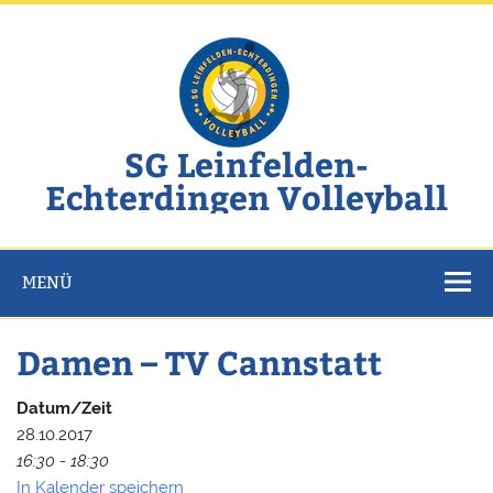
Zum
Inhalt
springen
SG Leinfelden-
Echterdingen Volleyball
Website der SG Leinfelden-Echterdingen Volleyball
MENÜ
Damen – TV Cannstatt
Datum/Zeit
28.10.2017
16:30 - 18:30
In Kalender speichern