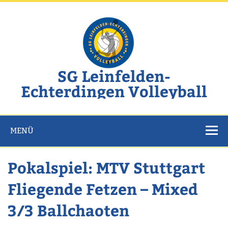
Zum
Inhalt
springen
SG Leinfelden-
Echterdingen Volleyball
Website der SG Leinfelden-Echterdingen Volleyball
MENÜ
Pokalspiel: MTV Stuttgart
Fliegende Fetzen – Mixed
3/3 Ballchaoten