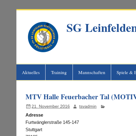
Zum
Inhalt
springen
SG Leinfelden
Website der SG Leinfelden-Echterdi
Aktuelles
Training
Mannschaften
Spiele & 
MTV Halle Feuerbacher Tal (MOTI
21. November 2016
tsvadmin
Adresse
Furtwänglerstraße 145-147
Stuttgart