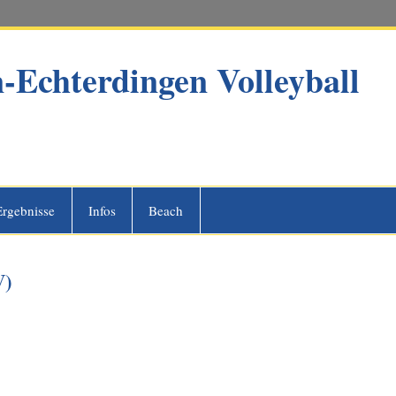
-Echterdingen Volleyball
ngen Volleyball
Ergebnisse
Infos
Beach
V)