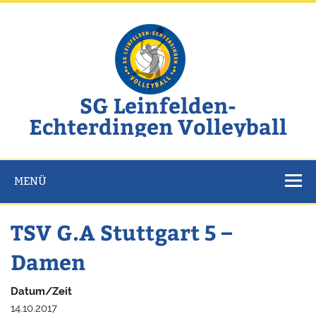
Zum
Inhalt
springen
SG Leinfelden-
Echterdingen Volleyball
Website der SG Leinfelden-Echterdingen Volleyball
MENÜ
TSV G.A Stuttgart 5 –
Damen
Datum/Zeit
14.10.2017