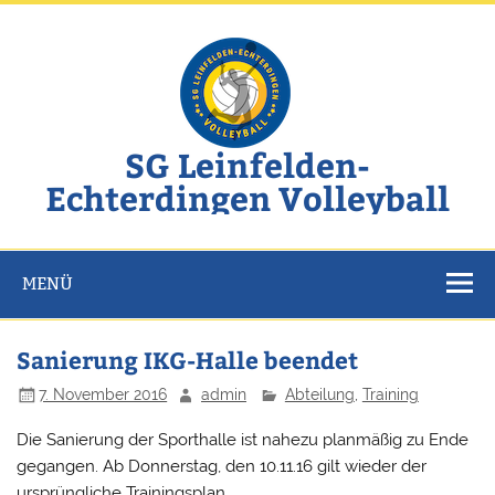
Zum
Inhalt
springen
SG Leinfelden-
Echterdingen Volleyball
Website der SG Leinfelden-Echterdingen Volleyball
MENÜ
Sanierung IKG-Halle beendet
7. November 2016
admin
Abteilung
,
Training
Die Sanierung der Sporthalle ist nahezu planmäßig zu Ende
gegangen. Ab Donnerstag, den 10.11.16 gilt wieder der
ursprüngliche Trainingsplan.