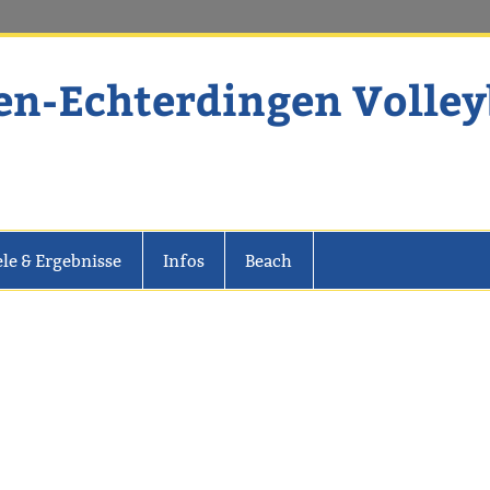
en-Echterdingen Volley
dingen Volleyball
ele & Ergebnisse
Infos
Beach