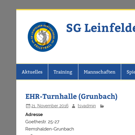
Zum
Inhalt
springen
SG Leinfeld
Website der SG Leinfelden-Echter
Aktuelles
Training
Mannschaften
Spi
EHR-Turnhalle (Grunbach)
21. November 2016
tsvadmin
Adresse
Goethestr. 25-27
Remshalden-Grunbach