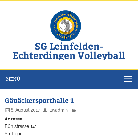
Zum
Inhalt
springen
SG Leinfelden-
Echterdingen Volleyball
Website der SG Leinfelden-Echterdingen Volleyball
MENÜ
Gäuäckersporthalle 1
8. August 2017
tsvadmin
Adresse
Bühlstrasse 141
Stuttgart