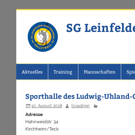
Zum
Inhalt
springen
SG Leinfeld
Website der SG Leinfelden-Echter
Aktuelles
Training
Mannschaften
Spi
Sporthalle des Ludwig-Uhlan
10. August 2018
tsvadmin
Adresse
Hahnweidstr. 34
Kirchheim/Teck