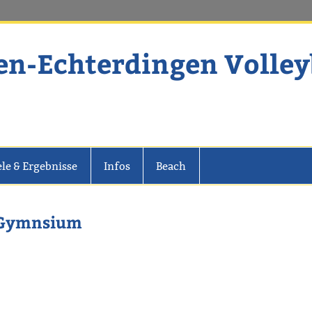
en-Echterdingen Volley
dingen Volleyball
ele & Ergebnisse
Infos
Beach
d-Gymnsium