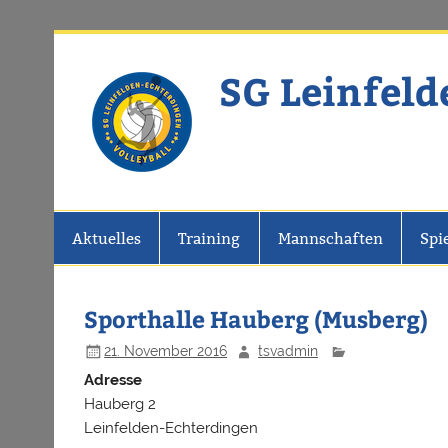
Zum
Inhalt
springen
SG Leinfeld
Website der SG Leinfelden-Echter
Aktuelles
Training
Mannschaften
Spi
Sporthalle Hauberg (Musberg)
21. November 2016
tsvadmin
Adresse
Hauberg 2
Leinfelden-Echterdingen