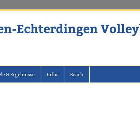
en-Echterdingen Volley
dingen Volleyball
ele & Ergebnisse
Infos
Beach