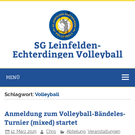
Zum
Inhalt
springen
SG Leinfelden-
Echterdingen Volleyball
Website der SG Leinfelden-Echterdingen Volleyball
MENÜ
Schlagwort:
Volleyball
Anmeldung zum Volleyball-Bändeles-
Turnier (mixed) startet
12. März 2025
Chris
Abteilung
,
Veranstaltungen