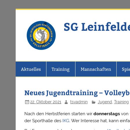
Zum
Inhalt
springen
SG Leinfeld
Website der SG Leinfelden-Echter
Aktuelles
Training
Mannschaften
Spi
Neues Jugendtraining – Volleyb
22. Oktober 2021
tsvadmin
Jugend
,
Training
Nach den Herbstferien starten wir
donnerstags
von
der Sporthalle des
IKG
. Wer Interesse hat, kann ei