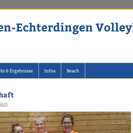
en-Echterdingen Volley
dingen Volleyball
ele & Ergebnisse
Infos
Beach
haft
lich