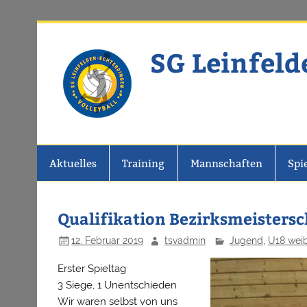
Zum
Inhalt
springen
SG Leinfeld
Website der SG Leinfelden-Echter
Aktuelles
Training
Mannschaften
Spi
Qualifikation Bezirksmeistersc
12. Februar 2019
tsvadmin
Jugend
,
U18 weib
Erster Spieltag
3 Siege, 1 Unentschieden
Wir waren selbst von uns