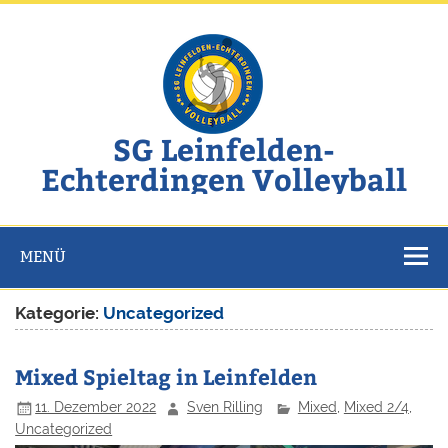
Zum
Inhalt
springen
SG Leinfelden-
Echterdingen Volleyball
Website der SG Leinfelden-Echterdingen Volleyball
MENÜ
Kategorie:
Uncategorized
Mixed Spieltag in Leinfelden
11. Dezember 2022
Sven Rilling
Mixed
,
Mixed 2/4
,
Uncategorized