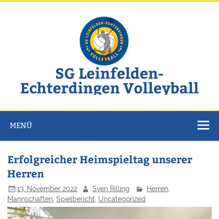
Zum
Inhalt
springen
SG Leinfelden-
Echterdingen Volleyball
Website der SG Leinfelden-Echterdingen Volleyball
MENÜ
Erfolgreicher Heimspieltag unserer
Herren
13. November 2022
Sven Rilling
Herren
,
Mannschaften
,
Spielbericht
,
Uncategorized