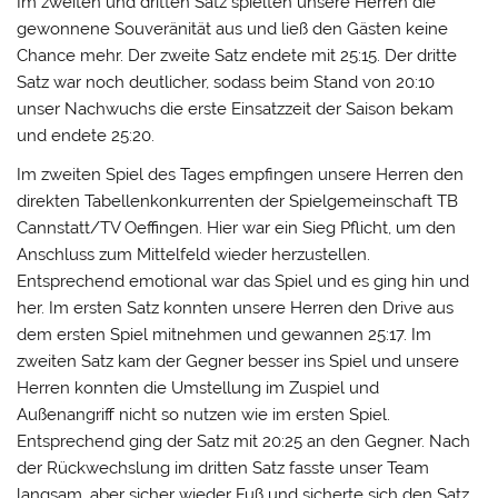
Im zweiten und dritten Satz spielten unsere Herren die
gewonnene Souveränität aus und ließ den Gästen keine
Chance mehr. Der zweite Satz endete mit 25:15. Der dritte
Satz war noch deutlicher, sodass beim Stand von 20:10
unser Nachwuchs die erste Einsatzzeit der Saison bekam
und endete 25:20.
Im zweiten Spiel des Tages empfingen unsere Herren den
direkten Tabellenkonkurrenten der Spielgemeinschaft TB
Cannstatt/TV Oeffingen. Hier war ein Sieg Pflicht, um den
Anschluss zum Mittelfeld wieder herzustellen.
Entsprechend emotional war das Spiel und es ging hin und
her. Im ersten Satz konnten unsere Herren den Drive aus
dem ersten Spiel mitnehmen und gewannen 25:17. Im
zweiten Satz kam der Gegner besser ins Spiel und unsere
Herren konnten die Umstellung im Zuspiel und
Außenangriff nicht so nutzen wie im ersten Spiel.
Entsprechend ging der Satz mit 20:25 an den Gegner. Nach
der Rückwechslung im dritten Satz fasste unser Team
langsam, aber sicher wieder Fuß und sicherte sich den Satz