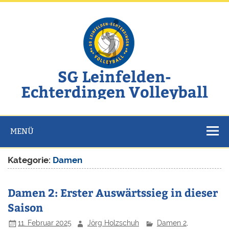
Zum
Inhalt
springen
SG Leinfelden-
Echterdingen Volleyball
Website der SG Leinfelden-Echterdingen Volleyball
MENÜ
Kategorie:
Damen
Damen 2: Erster Auswärtssieg in dieser
Saison
11. Februar 2025
Jörg Holzschuh
Damen 2
,