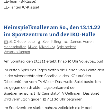
LE-Team (B-Klasse)
LE-Fanten (C-Klasse)
Heimspielknaller am So., den 13.11.22
im Sportzentrum und der IKG-Halle
26. Oktober 2022
Sven Rilling
Damen
,
Herren
,
Mannschaften
,
Mixed
,
Mixed 2/4
,
Spielbericht
,
Veranstaltungen
Am Sonntag, den 13.11.22 erlebt ihr ab 10 Uhr Volleyball pur!
Im ersten Spiel des Tages treffen die Herren von Leinfelden
in der wiedereröffneten Sporthalle des IKGs auf den
Tabellenführer vom TV Weiler. Das zweite Spiel bestreiten
sie gegen den direkten Ligakonkurrent der
Spielgemeinschaft TB Cannstatt/TV Oeffingen. Das Spiel
wird vermutlich gegen 12 / 12:30 Uhr beginnen.
Im Sportzentrum startet nahezu zeitgleich die Mixed